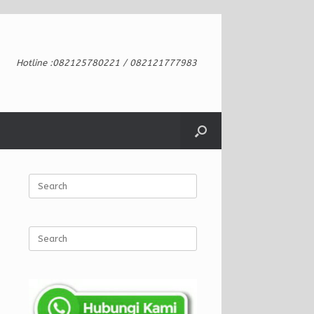
Hotline :082125780221 / 082121777983
Search
for:
Search
for: