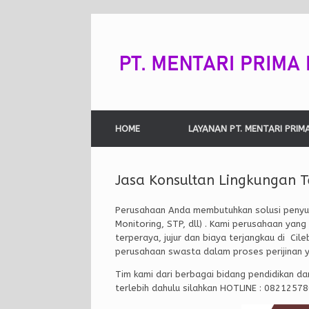
Skip
to
content
HOME
LAYANAN PT. MENTARI PRIM
Jasa Konsultan Lingkungan T
Perusahaan Anda membutuhkan solusi penyus
Monitoring, STP, dll) . Kami perusahaan yan
terperaya, jujur dan biaya terjangkau di Cil
perusahaan swasta dalam proses perijinan 
Tim kami dari berbagai bidang pendidikan da
terlebih dahulu silahkan HOTLINE : 0821257