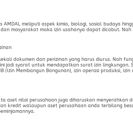
is AMDAL meliputi aspek kimia, biologi, sosial budaya hin
an masyarakat maka izin usahanya dapat dicabut. Nah 
zinan
ali dokumen dan perizinan yang harus diurus. Nah fungs
 jadi syarat untuk mendapatkan surat izin lingkungan. Su
zin Membangun Bangunan), izin operasi produksi, izin usa
ata aset nilai perusahaan juga diharuskan menyerahkan 
n kredit walaupun aset perusahaan anda terbilang besa
peminjamannya.