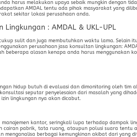
anda harus melakukan upaya sebaik mungkin dengan tidak
dapatkan AMDAL tentu ada pihak masyarakat yang diliba
rakat sekitar lokasi perusahaan anda.
an Lingkungan : AMDAL & UKL-UPL
ukup sulit dan juga membutuhkan waktu lama. Selain itu 
menggunakan perusahaan jasa konsultan lingkungan: AMD
alah beberapa alasan kenapa anda harus menggunakan ko
ngan hidup butuh di evaluasi dan dimonitoring oleh tim
onsultasi seputar penyelesaian dari masalah yang dihad
izin lingkungan nya akan dicabut.
 manajemen kantor, seringkali lupa terhadap dampak ling
ah cairan pabrik, tata ruang, ataupun polusi suara tent
an menganalisa berbagai kemungkinan akibat dari yang d