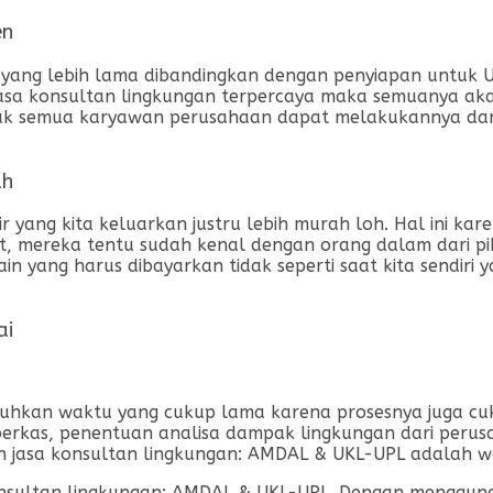
en
ng lebih lama dibandingkan dengan penyiapan untuk UKL
sa konsultan lingkungan terpercaya maka semuanya akan
idak semua karyawan perusahaan dapat melakukannya da
ah
r yang kita keluarkan justru lebih murah loh. Hal ini k
ebut, mereka tentu sudah kenal dengan orang dalam dari
 yang harus dibayarkan tidak seperti saat kita sendiri y
ai
an waktu yang cukup lama karena prosesnya juga cuku
 berkas, penentuan analisa dampak lingkungan dari perus
 jasa konsultan lingkungan: AMDAL & UKL-UPL adalah wa
konsultan lingkungan: AMDAL & UKL-UPL. Dengan mengguna