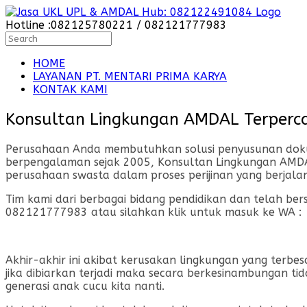
Skip
to
Hotline :082125780221 / 082121777983
content
Search
for:
HOME
LAYANAN PT. MENTARI PRIMA KARYA
KONTAK KAMI
Konsultan Lingkungan AMDAL Terperca
Perusahaan Anda membutuhkan solusi penyusunan dokume
berpengalaman sejak 2005, Konsultan Lingkungan AMDAL 
perusahaan swasta dalam proses perijinan yang berjal
Tim kami dari berbagai bidang pendidikan dan telah be
082121777983 atau silahkan klik untuk masuk ke WA :
Akhir-akhir ini akibat kerusakan lingkungan yang terbe
jika dibiarkan terjadi maka secara berkesinambungan 
generasi anak cucu kita nanti.