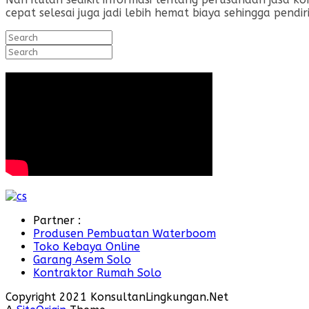
cepat selesai juga jadi lebih hemat biaya sehingga pend
Search
for:
Search
for:
Partner :
Produsen Pembuatan Waterboom
Toko Kebaya Online
Garang Asem Solo
Kontraktor Rumah Solo
Copyright 2021 KonsultanLingkungan.Net