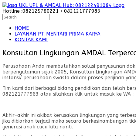
Skip
to
Hotline :082125780221 / 082121777983
content
Search
for:
HOME
LAYANAN PT. MENTARI PRIMA KARYA
KONTAK KAMI
Konsultan Lingkungan AMDAL Terperca
Perusahaan Anda membutuhkan solusi penyusunan dokume
berpengalaman sejak 2005, Konsultan Lingkungan AMDAL
instansi/ perusahaan swasta dalam proses perijinan ya
Tim kami dari berbagai bidang pendidikan dan telah be
082121777983 atau silahkan klik untuk masuk ke WA :
Akhir-akhir ini akibat kerusakan lingkungan yang terbe
jika dibiarkan terjadi maka secara berkesinambungan 
generasi anak cucu kita nanti.