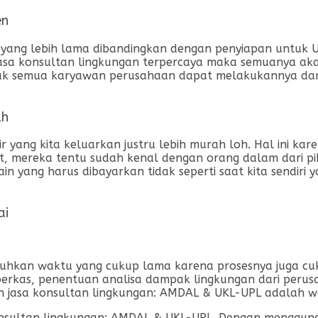
en
ng lebih lama dibandingkan dengan penyiapan untuk UKL
sa konsultan lingkungan terpercaya maka semuanya akan
idak semua karyawan perusahaan dapat melakukannya da
ah
r yang kita keluarkan justru lebih murah loh. Hal ini k
ebut, mereka tentu sudah kenal dengan orang dalam dari
 yang harus dibayarkan tidak seperti saat kita sendiri y
ai
an waktu yang cukup lama karena prosesnya juga cuku
 berkas, penentuan analisa dampak lingkungan dari perus
 jasa konsultan lingkungan: AMDAL & UKL-UPL adalah wa
konsultan lingkungan: AMDAL & UKL-UPL. Dengan mengguna