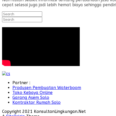
cepat selesai juga jadi lebih hemat biaya sehingga pend
Search
for:
Search
for:
Partner :
Produsen Pembuatan Waterboom
Toko Kebaya Online
Garang Asem Solo
Kontraktor Rumah Solo
Copyright 2021 KonsultanLingkungan.Net