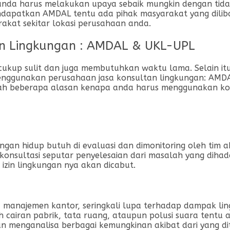
anda harus melakukan upaya sebaik mungkin dengan tidak
dapatkan AMDAL tentu ada pihak masyarakat yang diliba
rakat sekitar lokasi perusahaan anda.
an Lingkungan : AMDAL & UKL-UPL
ukup sulit dan juga membutuhkan waktu lama. Selain itu 
menggunakan perusahaan jasa konsultan lingkungan: AMD
alah beberapa alasan kenapa anda harus menggunakan ko
ngan hidup butuh di evaluasi dan dimonitoring oleh tim
onsultasi seputar penyelesaian dari masalah yang dihad
izin lingkungan nya akan dicabut.
 manajemen kantor, seringkali lupa terhadap dampak ling
ah cairan pabrik, tata ruang, ataupun polusi suara tent
an menganalisa berbagai kemungkinan akibat dari yang d