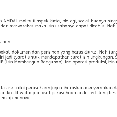
is AMDAL meliputi aspek kimia, biologi, sosial budaya hin
an masyarakat maka izin usahanya dapat dicabut. Nah 
zinan
ali dokumen dan perizinan yang harus diurus. Nah fungs
 jadi syarat untuk mendapatkan surat izin lingkungan. Su
zin Membangun Bangunan), izin operasi produksi, izin usa
ata aset nilai perusahaan juga diharuskan menyerahkan 
n kredit walaupun aset perusahaan anda terbilang besa
peminjamannya.