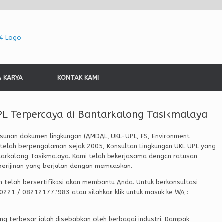
A KARYA
KONTAK KAMI
PL Terpercaya di Bantarkalong Tasikmalaya
unan dokumen lingkungan (AMDAL, UKL-UPL, FS, Environment
g telah berpengalaman sejak 2005, Konsultan Lingkungan UKL UPL yang
ntarkalong Tasikmalaya. Kami telah bekerjasama dengan ratusan
erijinan yang berjalan dengan memuaskan.
n telah bersertifikasi akan membantu Anda. Untuk berkonsultasi
80221 / 082121777983 atau silahkan klik untuk masuk ke WA :
yang terbesar ialah disebabkan oleh berbagai industri. Dampak