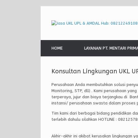
Skip
to
content
HOME
LAYANAN PT. MENTARI PRIM
Konsultan Lingkungan UKL U
Perusahaan Anda membutuhkan solusi penyus
Monitoring, STP, dll) . Kami perusahaan yan
terperaya, jujur dan biaya terjangkau di Ba
instansi/ perusahaan swasta dalam proses p
Tim kami dari berbagai bidang pendidikan da
terlebih dahulu silahkan HOTLINE : 0821257
Akhir-akhir ini akibat kerusakan lingkungan 