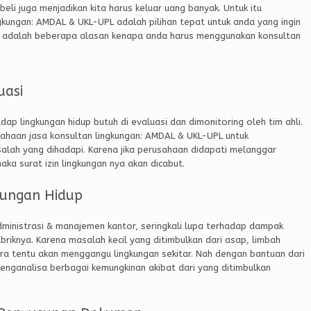
beli juga menjadikan kita harus keluar uang banyak. Untuk itu
kungan: AMDAL & UKL-UPL adalah pilihan tepat untuk anda yang ingin
ni adalah beberapa alasan kenapa anda harus menggunakan konsultan
uasi
ap lingkungan hidup butuh di evaluasi dan dimonitoring oleh tim ahli.
ahaan jasa konsultan lingkungan: AMDAL & UKL-UPL untuk
alah yang dihadapi. Karena jika perusahaan didapati melanggar
ka surat izin lingkungan nya akan dicabut.
kungan Hidup
ministrasi & manajemen kantor, seringkali lupa terhadap dampak
abriknya. Karena masalah kecil yang ditimbulkan dari asap, limbah
uara tentu akan menggangu lingkungan sekitar. Nah dengan bantuan dari
menganalisa berbagai kemungkinan akibat dari yang ditimbulkan