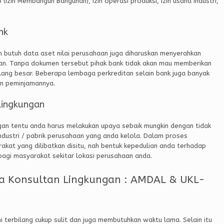
zin Membangun Bangunan), izin operasi produksi, izin usaha industri,
nk
n butuh data aset nilai perusahaan juga diharuskan menyerahkan
gan. Tanpa dokumen tersebut pihak bank tidak akan mau memberikan
lang besar. Beberapa lembaga perkreditan selain bank juga banyak
an peminjamannya.
Lingkungan
gan tentu anda harus melakukan upaya sebaik mungkin dengan tidak
ndustri / pabrik perusahaan yang anda kelola. Dalam proses
at yang dilibatkan disitu, nah bentuk kepedulian anda terhadap
 bagi masyarakat sekitar lokasi perusahaan anda.
a Konsultan Lingkungan : AMDAL & UKL-
terbilang cukup sulit dan juga membutuhkan waktu lama. Selain itu