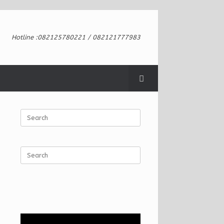
Hotline :082125780221 / 082121777983
Search
for:
Search
for: